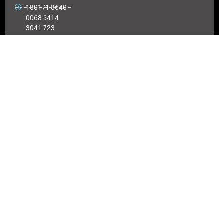
180171 8640
0068 6414
3041 723
Αριθμός
λογαριασμού
ΠΕΙΡΑΙΩΣ :
6864 143041
723
EUROBANK
IBAN :
GR41026
0216
0000900200
417494
Αριθμός
λογαριασμού
EUROBANK:
0026 0216
900200
417494