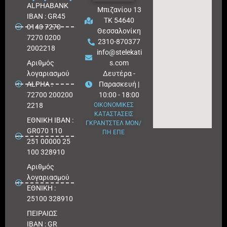
ALPHABANK
Μπιζανίου 13
IBAN : GR45
ΤΚ 54640
0140 7270
Θεσσαλονίκη
7270 0200
2310-870377
2002218
info@stelekati
Aριθμός
s.com
λογαριασμού
Δευτέρα -
ALPHA :
Παρασκευή |
72700 200200
10:00 - 18:00
2218
ΟΙΚΟΝΟΜΙΚΕΣ
ΚΑΤΑΣΤΑΣΕΙΣ
ΕΘΝΙΚΗ ΙΒΑΝ :
ΓΚΡΑΝΤΣΤΕΛ ΜΟΝ/
GR070 110
ΠΗ ΕΠΕ
251 00000 25
100 328910
Αριθμός
λογαριασμού
ΕΘΝΙΚΗ :
25100 328910
ΠΕΙΡΑΙΩΣ
IBAN : GR