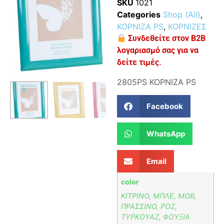
SKU
1021
Categories
Shop (All)
,
ΚΟΡΝΙΖΑ PS
,
ΚΟΡΝΙΖΕΣ
Συνδεθείτε στον B2B
λογαριασμό σας για να
δείτε τιμές.
2805PS ΚΟΡΝΙΖΑ ΡS
Facebook
WhatsApp
Email
color
ΚΙΤΡΙΝΟ, ΜΠΛΕ, ΜΩΒ,
ΠΡΑΣΣΙΝΟ, ΡΟΖ,
ΤΥΡΚΟΥΑΖ, ΦΟΥΞΙΑ