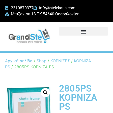
2310870377
info@stelekatis.com
Μπιζανίου 13 ΤΚ 54640 Θεσσαλονίκη
Αρχική σελίδα
/
Shop
/
ΚΟΡΝΙΖΕΣ
/
ΚΟΡΝΙΖΑ
PS
/ 2805PS ΚΟΡΝΙΖΑ ΡS
2805PS
ΚΟΡΝΙΖΑ
ΡS