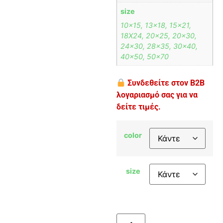
size
10×15, 13×18, 15×21,
18Χ24, 20×25, 20×30,
24×30, 28×35, 30×40,
40×50, 50×70
Συνδεθείτε στον B2B
λογαριασμό σας για να
δείτε τιμές.
color
size