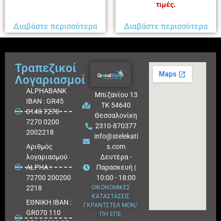
τιμές.
Διαβάστε περισσότερα
Διαβάστε περισσότερα
Τραπεζικοί
Λογαριασμοί
ALPHABANK
Μπιζανίου 13
IBAN : GR45
ΤΚ 54640
0140 7270
Θεσσαλονίκη
7270 0200
2310-870377
2002218
info@stelekati
Aριθμός
s.com
λογαριασμού
Δευτέρα -
ALPHA :
Παρασκευή |
72700 200200
10:00 - 18:00
2218
ΟΙΚΟΝΟΜΙΚΕΣ
ΚΑΤΑΣΤΑΣΕΙΣ
ΕΘΝΙΚΗ ΙΒΑΝ :
ΓΚΡΑΝΤΣΤΕΛ ΜΟΝ/
GR070 110
ΠΗ ΕΠΕ