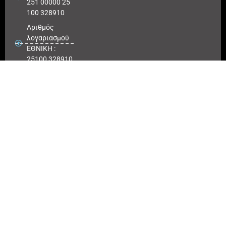
251 00000 25
100 328910
Αριθμός
λογαριασμού
ΕΘΝΙΚΗ :
25100 328910
ΠΕΙΡΑΙΩΣ
IBAN : GR
180171 8640
0068 6414
3041 723
Αριθμός
λογαριασμού
ΠΕΙΡΑΙΩΣ :
6864 143041
723
EUROBANK
IBAN :
GR41026
0216