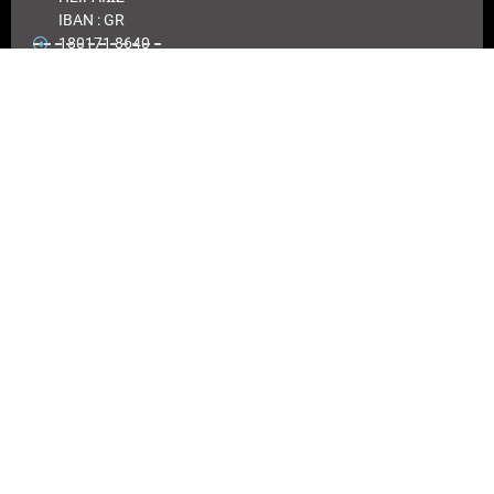
IBAN : GR
180171 8640
0068 6414
3041 723
Αριθμός
λογαριασμού
ΠΕΙΡΑΙΩΣ :
6864 143041
723
EUROBANK
IBAN :
GR41026
0216
0000900200
417494
Αριθμός
λογαριασμού
EUROBANK:
0026 0216
900200