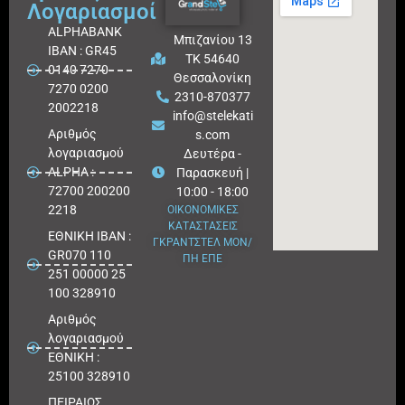
Λογαριασμοί
ALPHABANK
Μπιζανίου 13
IBAN : GR45
ΤΚ 54640
0140 7270
Θεσσαλονίκη
7270 0200
2310-870377
2002218
info@stelekati
Aριθμός
s.com
λογαριασμού
Δευτέρα -
ALPHA :
Παρασκευή |
72700 200200
10:00 - 18:00
2218
ΟΙΚΟΝΟΜΙΚΕΣ
ΚΑΤΑΣΤΑΣΕΙΣ
ΕΘΝΙΚΗ ΙΒΑΝ :
ΓΚΡΑΝΤΣΤΕΛ ΜΟΝ/
GR070 110
ΠΗ ΕΠΕ
251 00000 25
100 328910
Αριθμός
λογαριασμού
ΕΘΝΙΚΗ :
25100 328910
ΠΕΙΡΑΙΩΣ