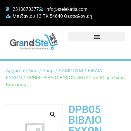
2310870377
info@stelekatis.com
Μπιζανίου 13 ΤΚ 54640 Θεσσαλονίκη
Αρχική σελίδα
/
Shop
/
ΑΛΜΠΟΥΜ
/
ΒΙΒΛΙΑ
ΕΥΧΩΝ
/ DPB05 ΒΙΒΛΙΟ ΕΥΧΩΝ 30x20cm 80 φύλλων
Βάπτισης
DPB05
ΒΙΒΛΙΟ
ΕΥΧΩΝ