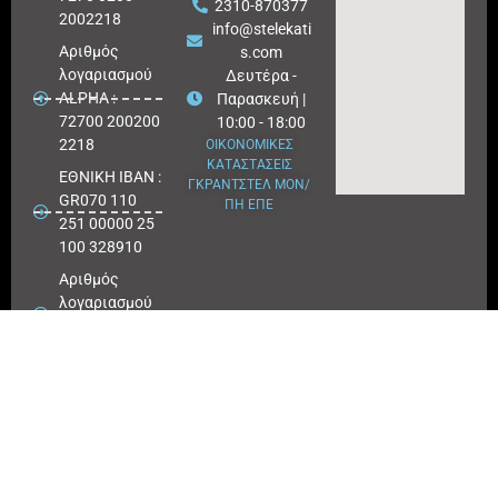
2310-870377
2002218
info@stelekati
Aριθμός
s.com
λογαριασμού
Δευτέρα -
ALPHA :
Παρασκευή |
72700 200200
10:00 - 18:00
2218
ΟΙΚΟΝΟΜΙΚΕΣ
ΚΑΤΑΣΤΑΣΕΙΣ
ΕΘΝΙΚΗ ΙΒΑΝ :
ΓΚΡΑΝΤΣΤΕΛ ΜΟΝ/
GR070 110
ΠΗ ΕΠΕ
251 00000 25
100 328910
Αριθμός
λογαριασμού
ΕΘΝΙΚΗ :
25100 328910
ΠΕΙΡΑΙΩΣ
IBAN : GR
180171 8640
0068 6414
3041 723