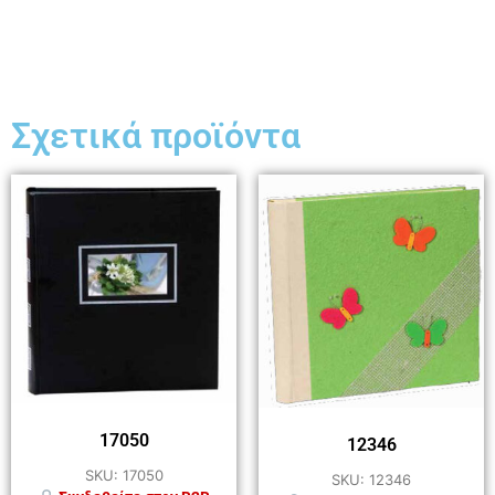
Σχετικά προϊόντα
17050
12346
SKU: 17050
SKU: 12346