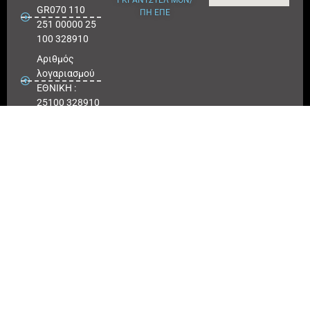
GR070 110
ΠΗ ΕΠΕ
251 00000 25
100 328910
Αριθμός
λογαριασμού
ΕΘΝΙΚΗ :
25100 328910
ΠΕΙΡΑΙΩΣ
IBAN : GR
180171 8640
0068 6414
3041 723
Αριθμός
λογαριασμού
ΠΕΙΡΑΙΩΣ :
6864 143041
723
EUROBANK
IBAN :
GR41026