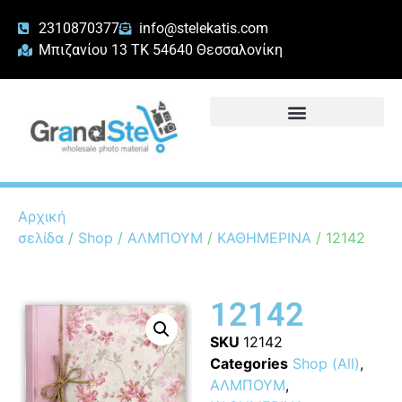
2310870377
info@stelekatis.com
Μπιζανίου 13 ΤΚ 54640 Θεσσαλονίκη
Αρχική
σελίδα
/
Shop
/
ΑΛΜΠΟΥΜ
/
ΚΑΘΗΜΕΡΙΝΑ
/ 12142
12142
SKU
12142
Categories
Shop (All)
,
ΑΛΜΠΟΥΜ
,