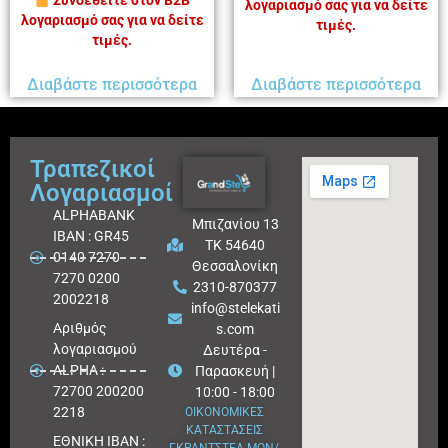
Συνδεθείτε στον B2B
λογαριασμό σας για να δείτε
λογαριασμό σας για να δείτε
τιμές.
τιμές.
Διαβάστε περισσότερα
Διαβάστε περισσότερα
Τραπεζικοί
Λογαριασμοί
ALPHABANK
Μπιζανίου 13
IBAN : GR45
ΤΚ 54640
0140 7270
Θεσσαλονίκη
7270 0200
2310-870377
2002218
info@stelekati
Aριθμός
s.com
λογαριασμού
Δευτέρα -
ALPHA :
Παρασκευή |
72700 200200
10:00 - 18:00
2218
ΟΙΚΟΝΟΜΙΚΕΣ
ΚΑΤΑΣΤΑΣΕΙΣ
ΕΘΝΙΚΗ ΙΒΑΝ :
ΓΚΡΑΝΤΣΤΕΛ ΜΟΝ/