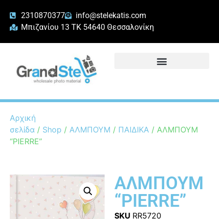
2310870377
info@stelekatis.com
Μπιζανίου 13 ΤΚ 54640 Θεσσαλονίκη
Αρχική
σελίδα
/
Shop
/
ΑΛΜΠΟΥΜ
/
ΠΑΙΔΙΚΑ
/ ΑΛΜΠΟΥΜ
“PIERRE”
ΑΛΜΠΟΥΜ
“PIERRE”
SKU
RR5720