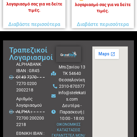
λογαριασμό σας για να δείτε
λογαριασμό σας για να δείτε
τιμές.
τιμές.
Διαβάστε περισσότερα
Διαβάστε περισσότερα
Τραπεζικοί
Λογαριασμοί
ALPHABANK
Μπιζανίου 13
IBAN : GR45
ΤΚ 54640
0140 7270
Θεσσαλονίκη
7270 0200
2310-870377
2002218
info@stelekati
Aριθμός
s.com
λογαριασμού
Δευτέρα -
ALPHA :
Παρασκευή |
72700 200200
10:00 - 18:00
2218
ΟΙΚΟΝΟΜΙΚΕΣ
ΚΑΤΑΣΤΑΣΕΙΣ
ΕΘΝΙΚΗ ΙΒΑΝ :
ΓΚΡΑΝΤΣΤΕΛ ΜΟΝ/