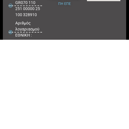
GR070 110
ΠΗ ΕΠΕ
251 00000 25
100 328910
Αριθμός
λογαριασμού
ΕΘΝΙΚΗ :
25100 328910
ΠΕΙΡΑΙΩΣ
IBAN : GR
180171 8640
0068 6414
3041 723
Αριθμός
λογαριασμού
ΠΕΙΡΑΙΩΣ :
6864 143041
723
EUROBANK
IBAN :
GR41026