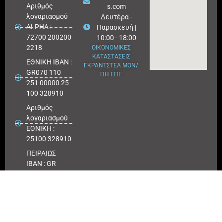
Aριθμός
s.com
λογαριασμού
Δευτέρα -
ALPHA :
Παρασκευή |
72700 200200
10:00 - 18:00
2218
ΟΙΚΟΝΟΜΙΚΕΣ
ΚΑΤΑΣΤΑΣΕΙΣ
ΕΘΝΙΚΗ ΙΒΑΝ :
ΓΚΡΑΝΤΣΤΕΛ ΜΟΝ/
GR070 110
ΠΗ ΕΠΕ
251 00000 25
100 328910
Αριθμός
λογαριασμού
ΕΘΝΙΚΗ :
25100 328910
ΠΕΙΡΑΙΩΣ
IBAN : GR
180171 8640
0068 6414
3041 723
Αριθμός
λογαριασμού