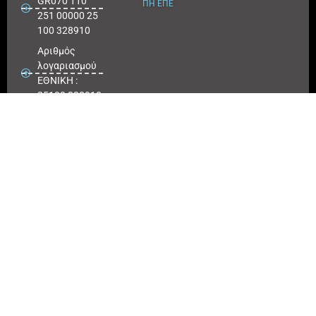
GR070 110
ΠΗ ΕΠΕ
251 00000 25
100 328910
Αριθμός
λογαριασμού
ΕΘΝΙΚΗ :
25100 328910
ΠΕΙΡΑΙΩΣ
IBAN : GR
180171 8640
0068 6414
3041 723
Αριθμός
λογαριασμού
ΠΕΙΡΑΙΩΣ :
6864 143041
723
EUROBANK
IBAN :
GR41026