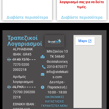
λογαριασμό σας για να δείτε
τιμές.
Διαβάστε περισσότερα
Διαβάστε περισσότερα
Τραπεζικοί
Λογαριασμοί
ALPHABANK
Μπιζανίου 13
IBAN : GR45
ΤΚ 54640
0140 7270
Θεσσαλονίκη
7270 0200
2310-870377
2002218
info@stelekati
Aριθμός
s.com
λογαριασμού
Δευτέρα -
ALPHA :
Παρασκευή |
72700 200200
10:00 - 18:00
2218
ΟΙΚΟΝΟΜΙΚΕΣ
ΚΑΤΑΣΤΑΣΕΙΣ
ΕΘΝΙΚΗ ΙΒΑΝ :
ΓΚΡΑΝΤΣΤΕΛ ΜΟΝ/