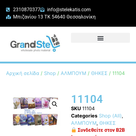
2310870377
info@stelekatis.com
Μπιζανίου 13 ΤΚ 54640 Θεσσαλονίκη
Αρχική σελίδα
/
Shop
/
ΑΛΜΠΟΥΜ
/
ΘΗΚΕΣ
/ 11104
11104
SKU
11104
Categories
Shop (All)
,
ΑΛΜΠΟΥΜ
,
ΘΗΚΕΣ
Συνδεθείτε στον B2B