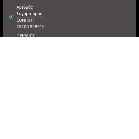
Αριθμός
λογαριασμού
ΕΘΝΙΚΗ :
25100 328910
ΠΕΙΡΑΙΩΣ
IBAN : GR
180171 8640
0068 6414
3041 723
Αριθμός
λογαριασμού
ΠΕΙΡΑΙΩΣ :
6864 143041
723
EUROBANK
IBAN :
GR41026
0216
0000900200
417494