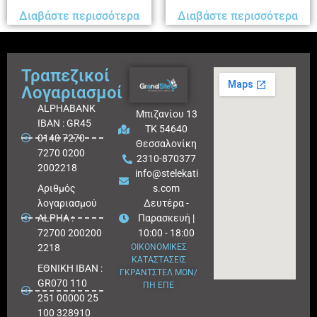
Διαβάστε περισσότερα
Διαβάστε περισσότερα
Τραπεζικοί
Λογαριασμοί
ALPHABANK
Μπιζανίου 13
IBAN : GR45
ΤΚ 54640
0140 7270
Θεσσαλονίκη
7270 0200
2310-870377
2002218
info@stelekati
Aριθμός
s.com
λογαριασμού
Δευτέρα -
ALPHA :
Παρασκευή |
72700 200200
10:00 - 18:00
2218
ΟΙΚΟΝΟΜΙΚΕΣ
ΚΑΤΑΣΤΑΣΕΙΣ
ΕΘΝΙΚΗ ΙΒΑΝ :
ΓΚΡΑΝΤΣΤΕΛ ΜΟΝ/
GR070 110
ΠΗ ΕΠΕ
251 00000 25
100 328910