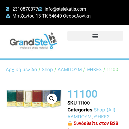
2310870377
info@stelekatis.com
Μπιζανίου 13 ΤΚ 54640 Θεσσαλονίκη
Αρχική σελίδα
/
Shop
/
ΑΛΜΠΟΥΜ
/
ΘΗΚΕΣ
/ 11100
11100
SKU
11100
Categories
Shop (All)
,
ΑΛΜΠΟΥΜ
,
ΘΗΚΕΣ
Συνδεθείτε στον B2B