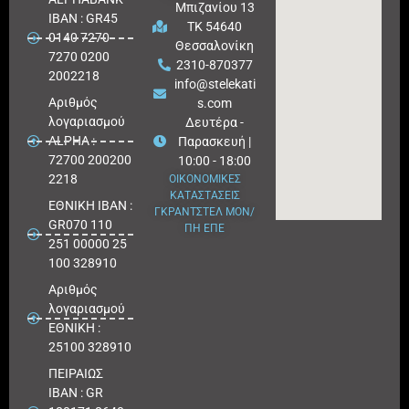
Μπιζανίου 13
IBAN : GR45
ΤΚ 54640
0140 7270
Θεσσαλονίκη
7270 0200
2310-870377
2002218
info@stelekati
Aριθμός
s.com
λογαριασμού
Δευτέρα -
ALPHA :
Παρασκευή |
72700 200200
10:00 - 18:00
2218
ΟΙΚΟΝΟΜΙΚΕΣ
ΚΑΤΑΣΤΑΣΕΙΣ
ΕΘΝΙΚΗ ΙΒΑΝ :
ΓΚΡΑΝΤΣΤΕΛ ΜΟΝ/
GR070 110
ΠΗ ΕΠΕ
251 00000 25
100 328910
Αριθμός
λογαριασμού
ΕΘΝΙΚΗ :
25100 328910
ΠΕΙΡΑΙΩΣ
IBAN : GR